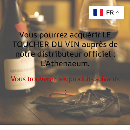
FR
Vous pourrez acquérir LE
TOUCHER DU VIN auprès de
notre distributeur officiel :
L’Athenaeum.
Vous trouverez les produits suivants
: